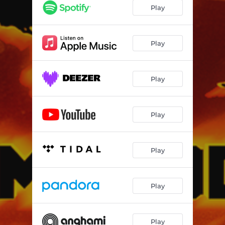
Dia Bonito
03:42
Play
Um Doce
03:15
Nas Nuvens
03:54
Play
Cuidado Com Esses Cara Aí
03:10
Play
RAICYCO
05:04
Eu Ando no Meu Ka
03:01
Play
Pela-Saco
05:45
Teu Passo
03:31
Play
Que Sorte
03:15
Play
Play