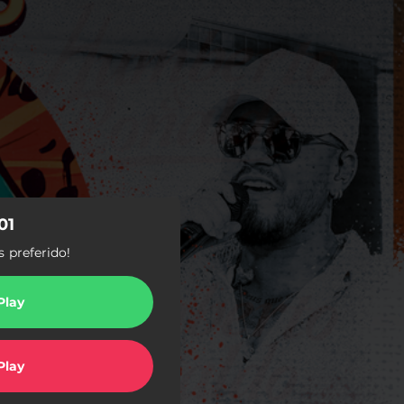
01
 preferido!
Play
Play