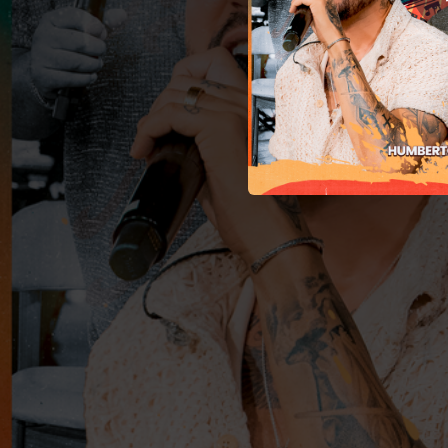
03:38
Cheiro de 
03:04
C
02:53
03:08
Você Não Sabe Amar / Amor Rebelde (Ao Vivo)