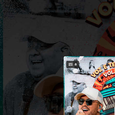
.
8
Mudo de N
You're all set!
03:08
02:45
03:07
02:52
Por Vo