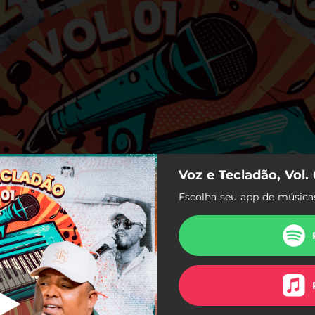
Voz e Tecladão, Vol. 
ome (Ao Vivo)
Escolha seu app de músicas
Mudo de Nome (Ao Vivo)
Dieta de Torresmo (Ao Vivo)
Torcer Lençol (Ao Vivo)
cê / João de Barro (Ao Vivo)