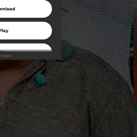
wnload
Play
Play
ee more
Play
tream