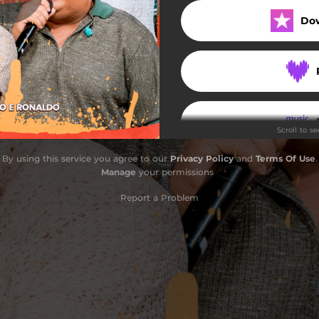
Do
Shampoo / Sou Eu (Ao Vivo)
hega mais Pra Cá (Ao Vivo)
X-Tudo (Ao Vivo)
Scroll to s
By using this service you agree to our
Privacy Policy
and
Terms Of Use
.
Manage
your permissions
Report a Problem
S