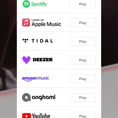
Play
Play
Play
Play
Play
Play
Play