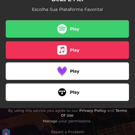
Escolha Sua Plataforma Favorita!
Play
Play
Play
Play
By using this service you agree to our
Privacy Policy
and
Terms
Of Use
.
Manage
your permissions
Report a Problem