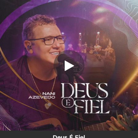
.
Deus É Fiel (Ao Vivo)
You're all set!
04:29
Deus É Fiel (Ao Vivo)
Deus É Fiel