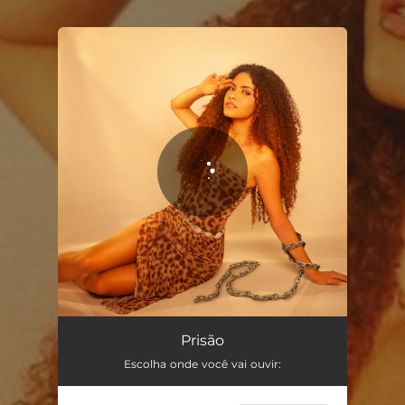
.
You're all set!
Prisão (feat. Galli)
02:20
Prisão
Escolha onde você vai ouvir: