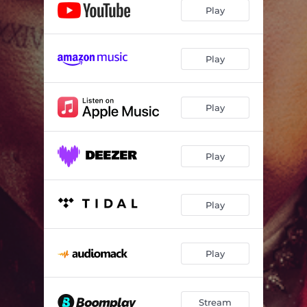
Ela É Gostosa
--
Play
Origens
--
Placo Até o Pescoço (feat. MC LUUKY)
--
Play
O Que Será Que Tem Essa Mulher? (feat. Vulgo FK)
--
Play
Caramujo (feat. MC Ryan SP)
--
Play
Play
Play
Stream