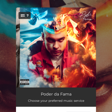
.
7
You're all set!
Poder da Fama
--
Poder da Fama
Choose your preferred music service
Cadê Você? (feat. MC Ryan SP & Vulgo FK)
--