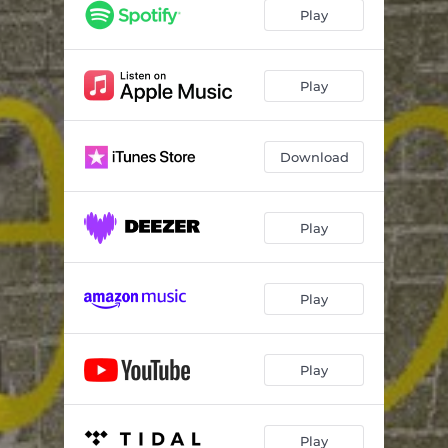
Play
Play
Download
Play
Play
Play
Play