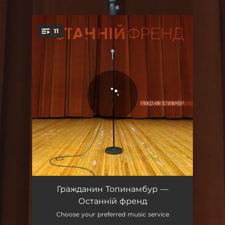
.
11
You're all set!
Кисень
03:12
Гражданин Топинамбур —
Останній френд
Маленьке серце
03:37
Choose your preferred music service