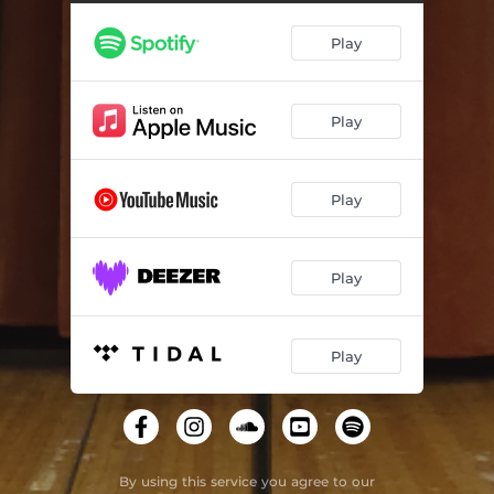
Благовірна
04:26
Play
Зла
03:10
Сміливість бути собою
03:02
Play
Гірші за тебе
04:26
Пісня про дівчат
03:43
Play
Бути сильною
03:20
Разом
03:53
Play
Потяг
02:50
Останній френд
04:03
Play
By using this service you agree to our