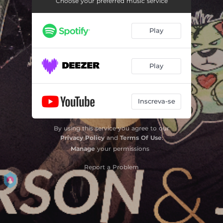
Choose your preferred music service
Vai Mal (Ao Vivo)
03:23
Play
O Mágico (Ao Vivo)
02:52
Play
Inscreva-se
By using this service you agree to our
Privacy Policy
and
Terms Of Use
.
Manage
your permissions
Report a Problem