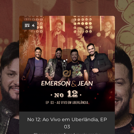
.
4
You're all set!
Saudade Não Beija (Ao Vivo)
03:09
No 12: Ao Vivo em Uberlândia, EP
03
Acata Aí (Ao Vivo)
02:54