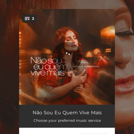
.
2
You're all set!
Não Sou Eu Quem Vive Mais
04:11
Não Sou Eu Quem Vive Mais
Choose your preferred music service
Não Sou Eu Quem Vive Mais (Playback)
04:11