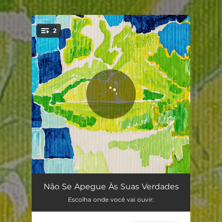
.
2
You're all set!
Não Se Apegue às Suas Verdades
03:32
Não Se Apegue Às Suas Verdades
Escolha onde você vai ouvir:
Desmonta
03:40