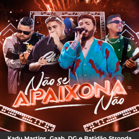
.
You're all set!
02:21
Não Apaixona Não
Kadu Martins, Gaab, DG e Batidão Stronda