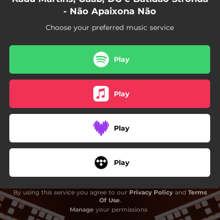
- Não Apaixona Não
Choose your preferred music service
Play
Play
Play
Play
By using this service you agree to our
Privacy Policy
and
Terms
Of Use
.
Manage
your permissions