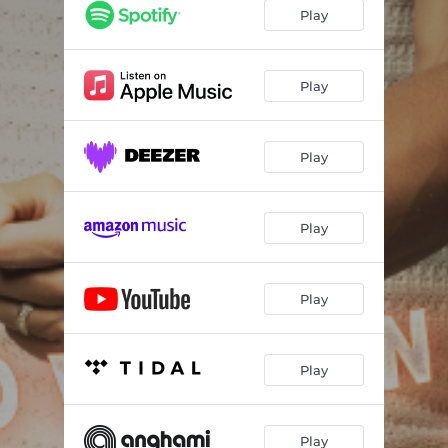
Cabaré do Parango
01:54
Play
Bandida
02:22
Play
Play
Play
Play
Play
Play