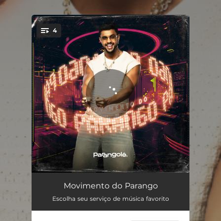
.
4
You're all set!
Deixa Ela
02:29
Movimento do Parango
Escolha seu serviço de música favorito
Ela Movimenta
02:16