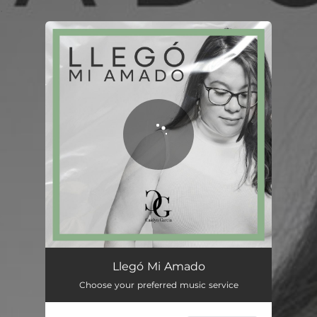
.
You're all set!
Llegó Mi Amado
04:57
Llegó Mi Amado
Choose your preferred music service