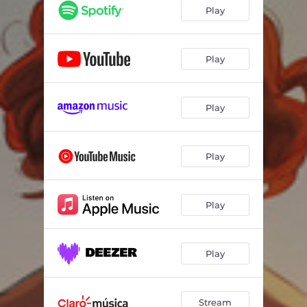
Todas Tus Mentiras
02:42
Play
LAIA
03:17
si no soy para ti.
03:34
Play
Todo Seguirá
02:47
Play
Play
Play
Play
Stream