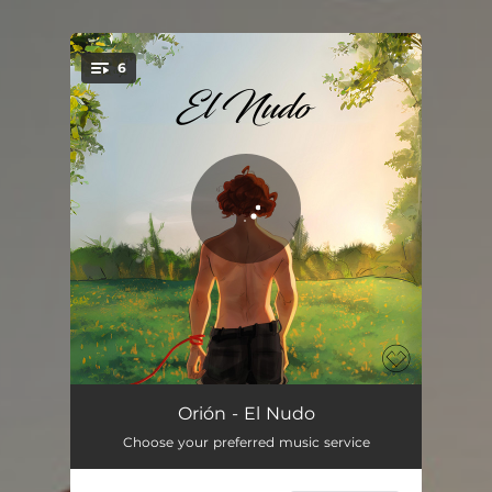
6
You're all set!
Un Beso a Mi Crush
03:32
Orión - El Nudo
Choose your preferred music service
Fuera de Cobertura
02:57