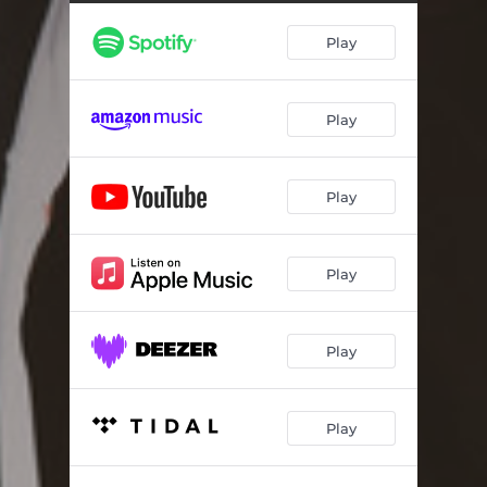
Reza a Lenda
03:09
Play
Caso Indefinido / Tempo ao Tempo
03:36
E Daí? / Delegada
03:17
Play
Só os Loucos Sabem
02:11
Xote da Alegria / Rindo à Toa
03:28
Play
Alô Testando o Som / Natiruts Reggae Power
03:02
Play
Play
Play