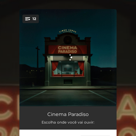
.
12
You're all set!
Simão no Deserto
03:55
Cinema Paradiso
Escolha onde você vai ouvir:
White Russian
03:32