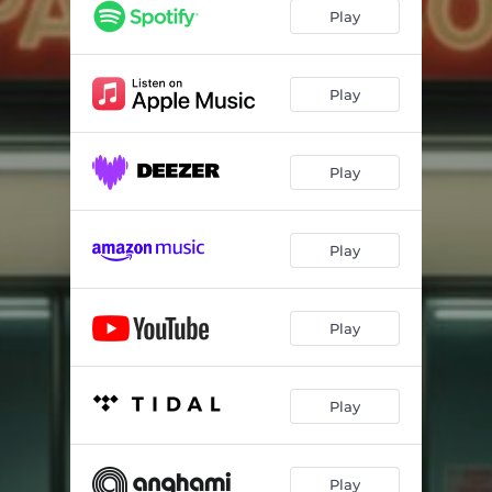
Vai Se Arrepender (feat. Maia Kali)
02:19
Play
Amores Perros
03:13
Cães de Aluguel
03:53
Play
Solaris
03:50
Play
Diamante Tatuado (feat. Maia Kali)
03:04
Tigre Branco
04:07
Play
Vidas Secas
04:26
Discreta Canção (feat. Nereu Afonso)
03:00
Play
Gin Tonic
03:40
Tua Constelação (feat. Nereu Afonso)
03:58
Play
Play