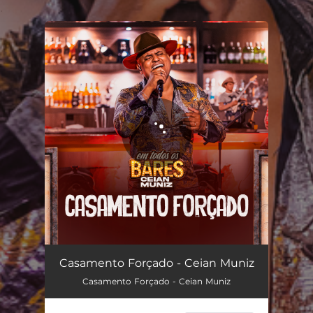
.
You're all set!
Casamento Forçado
02:22
Casamento Forçado - Ceian Muniz
Casamento Forçado - Ceian Muniz