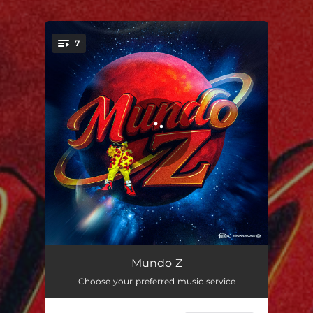
7
You're all set!
Te Encontrei
03:18
Mundo Z
Choose your preferred music service
Endereço
02:24