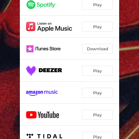
Jesus Tá no Barco
03:24
Play
Fundo do Poço
02:51
Oração
02:47
Play
Eu Te Vejo em Tudo
03:26
Download
Fashion Manto
02:28
Play
Play
Play
Play