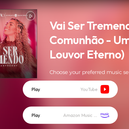
Vai Ser Tremen
Comunhão - Um
Louvor Eterno)
Choose your preferred music se
Play
YouTube
Play
Amazon Music (Streaming)