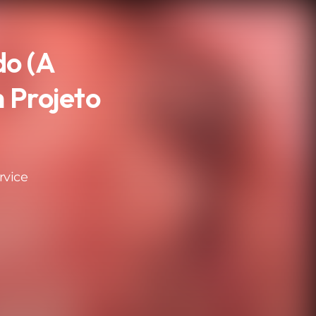
do (A
 Projeto
rvice