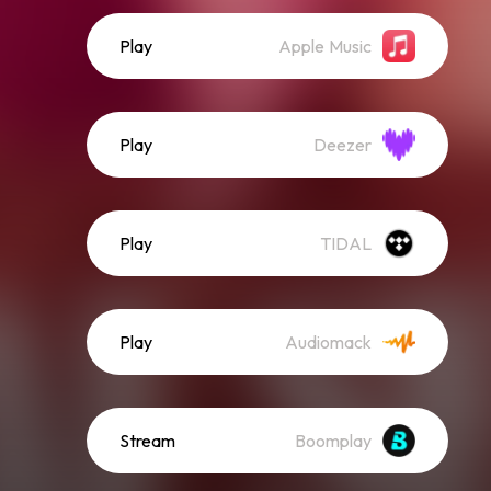
Play
Apple Music
Play
Deezer
Play
TIDAL
Play
Audiomack
Stream
Boomplay