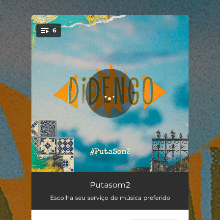
6
You're all set!
O Sol / Mania de Você
04:33
Putasom2
Escolha seu serviço de música preferido
Devagarinho / Várias Queixas
04:54