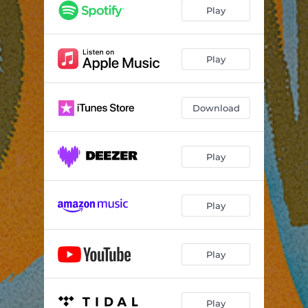
Me Adora
02:42
Play
Mais Ninguém / Já Sei Namorar
04:33
Conto os Dias / Quando Você Passa
04:47
Play
Quem Não Quer Sou Eu / Borbulhas de Amor
05:47
Download
Play
Play
Play
Play