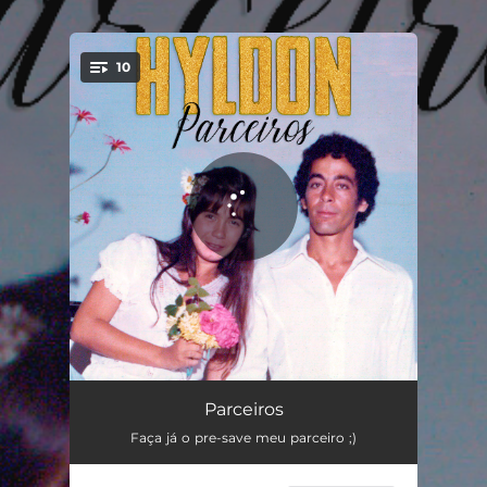
.
10
You're all set!
Chuva e Saliva
03:02
Parceiros
Faça já o pre-save meu parceiro ;)
Velho Camarada
03:40