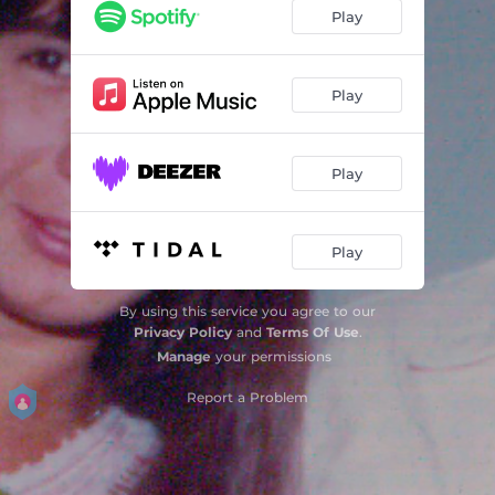
I Don't Know What To do With Myself
04:40
Play
Foi no Baile Black
03:55
Lua Nova
04:32
Play
Primeira Pessoa do Singular
04:41
Play
Em Silêncio (Gritos na Madrugada)
03:43
17 Beijos
02:25
Play
Música Bonita
04:24
Caminho de Santiago
04:38
By using this service you agree to our
Privacy Policy
and
Terms Of Use
.
Manage
your permissions
Report a Problem