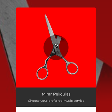
You're all set!
Mirar Películas
03:29
Mirar Películas
Choose your preferred music service