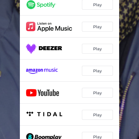
Mutirão de Amor (Ao Vivo)
02:41
Play
Minta Meu Sonho (Ao Vivo)
03:08
Grande Duelo (Ao Vivo)
03:17
Play
Até Que Aprendi (Ao Vivo)
03:51
Play
Inversão de Valores (Ao Vivo)
02:43
Elixir (Ao Vivo)
04:17
Play
Play
Play
Play