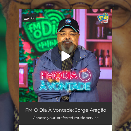
.
8
You're all set!
Doce Amizade (Ao Vivo)
03:15
FM O Dia À Vontade: Jorge Aragão
Choose your preferred music service
Enredo do Meu Samba (Ao Vivo)
03:40