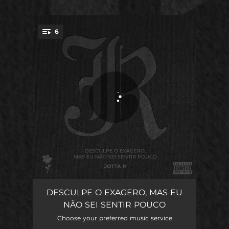
6
You're all set!
Enfeitiçou
02:10
DESCULPE O EXAGERO, MAS EU
NÃO SEI SENTIR POUCO
Cena Real
02:40
Choose your preferred music service