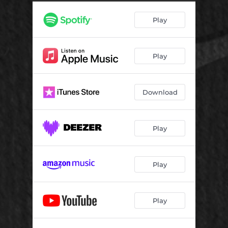
Precipício
03:07
Play
Insana
02:23
Nanana
02:30
Play
Amor Culposo
03:00
Download
Play
Play
Play