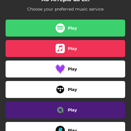
02:35
Dislike
Choose your preferred music service
03:54
Aglomerar
Play
Play
Play
Play
Play
Play