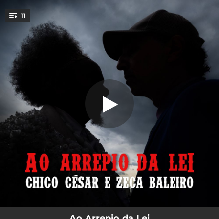
.
11
Ao Arrepio da Lei
You're all set!
03:39
Ao Arrepio da Lei
04:02
Bardo
03:48
Respira
04:51
Mocó
03:14
Narcisos
03:52
Verão
03:17
Lovers
03:34
Néon
03:10
Beije-Me Antes
Ao Arrepio da Lei