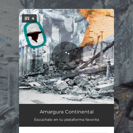
.
4
You're all set!
La Niebla
03:48
Amargura Continental
Escúchalo en tu plataforma favorita
Cumbia de Hanan
03:29