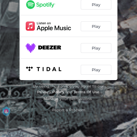
El Peñón de los Bailes
03:27
Play
El Campeón de Soledad, Atlántico
03:35
Play
Play
Play
By using this service you agree to our
Privacy Policy
and
Terms Of Use
.
Manage
your permissions
Report a Problem