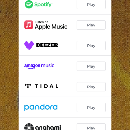
So Long
03:58
Play
Cigana
04:16
Soy Yo
03:39
Play
No Meio do Coração
03:59
Play
Beira Mar
03:09
Horas de Delírio
03:09
Play
The Now
04:19
Play
Play
Play