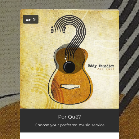
.
9
You're all set!
Por Quê?
03:53
Por Quê?
Choose your preferred music service
Amor de Madrugada
04:08