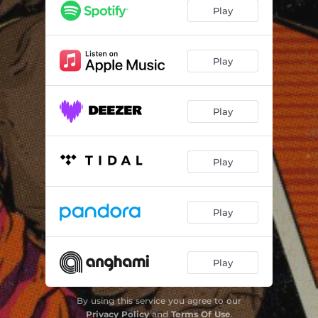
Capitão Gancho
02:29
Play
A Ingratidão II
03:24
De Onde Eu Venho
02:49
Play
Blanka
01:58
Play
Os Punks Se Divertem
02:33
Botas & Badtrips
03:09
Play
Nunca É Tarde para Enlouquecer
01:56
Lady Canon
01:48
Play
Quem Dorme É o Leão (Faixa Bônus)
00:57
Play
By using this service you agree to our
Privacy Policy
and
Terms Of Use
.