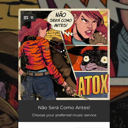
.
11
You're all set!
Mad Max
02:22
Não Será Como Antes!
Choose your preferred music service
Tempos Difíceis
02:39