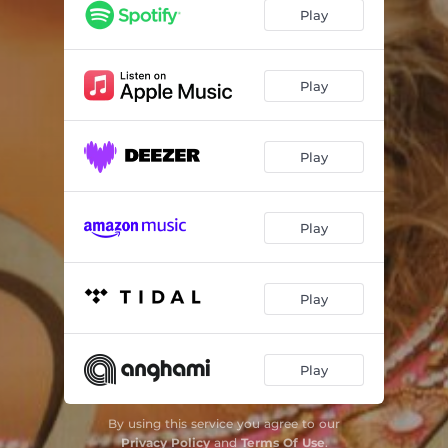
Pescador de Almas
05:04
Play
Segurança no Monte
04:42
Samaritano
05:00
Play
Quem Me Vê Cantando
04:45
Play
A Mulher Que Ora
05:43
Desce Naamã
04:33
Play
Tem Jeito
04:20
There Isno One Like Jesus
06:46
Play
Espírito de Adorador
04:53
Play
By using this service you agree to our
Privacy Policy
and
Terms Of Use
.