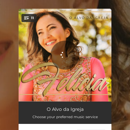
.
11
You're all set!
O Imutável
04:38
O Alvo da Igreja
Choose your preferred music service
O Alvo da Igreja
05:27