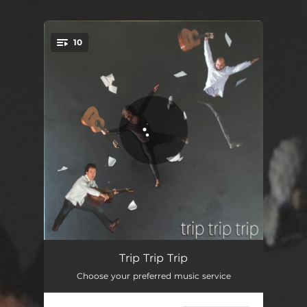
.
10
You're all set!
De Vuelta y Media
04:35
Trip Trip Trip
Choose your preferred music service
Para Esas Mañanas Sin Reloj (Preludio)
03:14