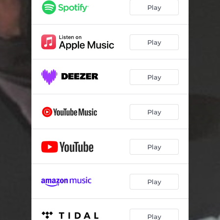
Para Esas Mañanas Sin Reloj (Cumbia)
06:06
Play
L'evasion
05:24
Verano Porteño
05:18
Play
Para la Dama Duende: Obertura
02:42
Play
Para la Dama Duende: Andante
06:39
Para la Dama Duende: Giocoso
02:20
Play
Para la Dama Duende: Andante Espressivo
03:18
Para la Dama Duende: Allegro
03:22
Play
Play
Play