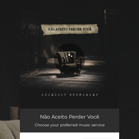
.
You're all set!
Não Aceito Perder Você
05:35
Não Aceito Perder Você
Choose your preferred music service