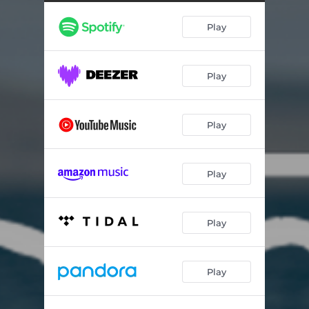
Luar do Sertão
03:26
Play
Raízes e Frutos
03:01
Cabocla de Caxangá
02:53
Play
Graúna
03:41
Play
Play
Play
Play