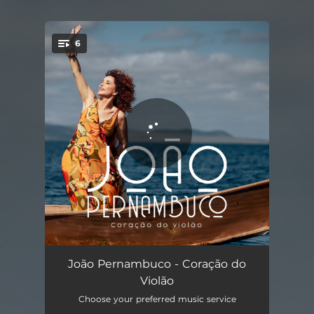
6
You're all set!
Sons de Carrilhões
03:46
João Pernambuco - Coração do
Violão
Caminho do Sertão
04:14
Choose your preferred music service