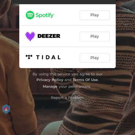
Nossa Canção
03:26
Play
O Bom
02:12
Preciso Ser Feliz
02:13
Play
Quero Que Tudo Vá pro Inferno
02:20
Play
Alegria, Alegria
02:51
Se Alguém Chorou
02:29
By using this service you agree to our
Privacy Policy
and
Terms Of Use
.
Ando Meio Desligado
02:59
Manage
your permissions
Gatinha Manhosa
02:02
Report a Problem
E por Isso Estou Aqui
01:46
Trabalhar
02:17
Broto Legal
02:19