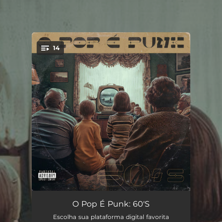
.
14
You're all set!
Zazueira
02:35
O Pop É Punk: 60'S
Escolha sua plataforma digital favorita
Roda Viva
03:14