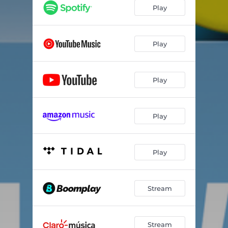
Capítulo 3 - A Chave da Virada - A Chave da Tranquilidade
29:04
Play
Capítulo 4 - A Chave da Virada - A Chave da Liberdade
37:16
Capítulo 5 - A Chave da Virada - A Chave do Perdão
28:39
Play
Capítulo 6 - A Chave da Virada - A Chave de uma Nova Vida
34:28
Play
Capítulo 7 - A Chave da Virada - A Chave da Paz
38:34
Capítulo 8 - A Chave da Virada - Superando Barreiras
14:18
Play
Play
Stream
Stream