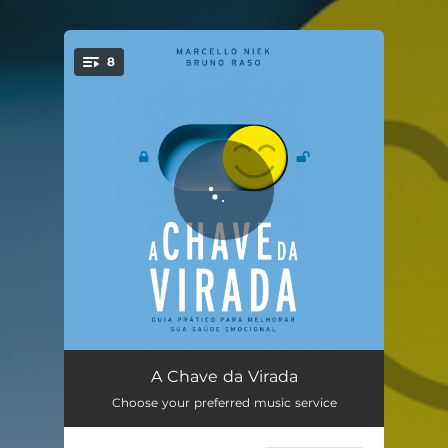
8
You're all set!
Capítulo 1 - A Chave da Virada - As Chaves para o Bem-Estar Emocional
23:28
A Chave da Virada
Choose your preferred music service
Capítulo 2 - A Chave da Virada - A Chave do Alívio
35:30