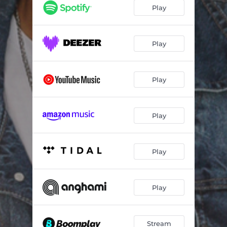
Preso a Você
03:32
Play
Passagem Só de Ida
02:37
Play
Play
Play
Play
Play
Stream