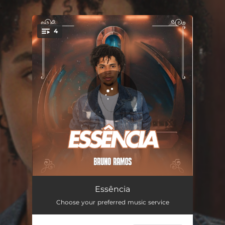
.
4
You're all set!
Se Aínda Existe Amor
03:03
Essência
Choose your preferred music service
Se Você Não Mudar
02:43