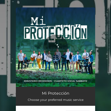
.
You're all set!
Mi Protección
03:44
Mi Protección
Choose your preferred music service