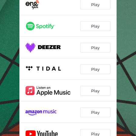
Play
Play
Play
Play
Play
Play
Play