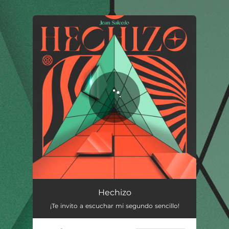
You're all set!
Hechizo
¡Te invito a escuchar mi segundo sencillo!