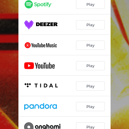
Deixa a Criança Dançar
04:11
Play
Valeu
04:19
Fica Mais Leve
03:49
Play
Cine Delírio
03:11
Play
Alma Mágica
02:50
Sabor Fantasma
03:25
Play
Te Deixar pra Trás
03:27
Deve Ser Normal
04:17
Play
Quando Você Chegar
04:03
Amorte
03:58
Play
Play