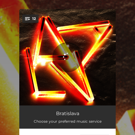
12
You're all set!
Nossa Voz
03:13
Bratislava
Choose your preferred music service
Casa em Chamas
04:12