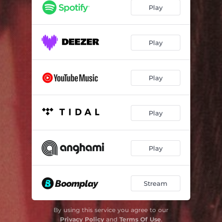
Calados
04:42
Play
Páginas Viradas
05:01
Réveillon
05:40
Play
Frente a Frente
04:37
Play
Você Tem Razão
04:51
E Se um Dia
04:06
Play
Se...
05:09
Sem Tempo a Perder
04:47
Play
O Mar Serenou
08:16
Stream
By using this service you agree to our
Privacy Policy
and
Terms Of Use
.