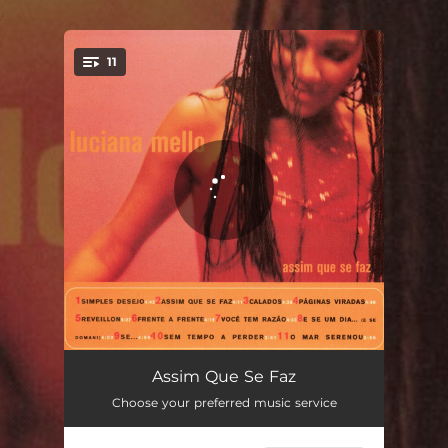
.
11
You're all set!
Simples Desejo
04:50
Assim Que Se Faz
Choose your preferred music service
Assim Que Se Faz
05:09