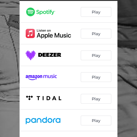
Do Outro Lado da Cidade / Assino Com X (Acústico)
03:15
Play
Passe Livre / Vestido de Seda / O Ipê e o Prisioneiro (Acústico)
04:03
Radialista (Acústico)
03:10
Play
Vai por Mim (Acústico)
03:53
Decida / Seu Amor Ainda É Tudo (Acústico)
04:33
Play
Play
Play
Play