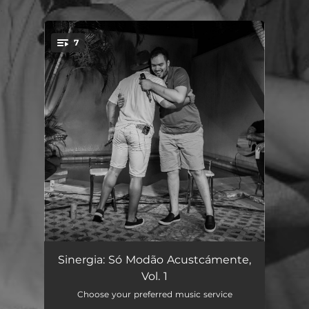
.
7
You're all set!
Avião das Nove / Solidão (Acústico)
03:10
Sinergia: Só Modão Acustcámente,
Vol. 1
Na Hora do Adeus (Acústico)
03:28
Choose your preferred music service