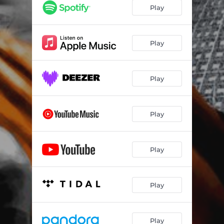
Segregados pelo Asfalto
03:06
Play
Reparação Histórica
00:35
Moloko Vellocet
02:30
Play
Mano a Mano
03:07
Play
Sétimo Selo (feat. Alex Kafer)
02:57
O Luto a Fome o Medo
03:23
Play
A Farsa e a Força
02:25
Moedor de Desesperos
02:01
Play
Sem Acordo
03:58
Desmanche Social
02:55
Play
Sobrevivendo ao Caos (Mmxxv)
02:34
Play