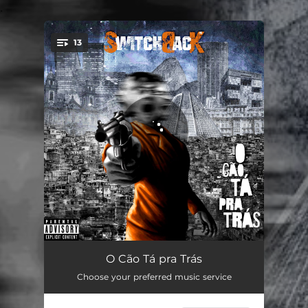
.
13
You're all set!
O Cão Tá pra Trás
01:55
O Cão Tá pra Trás
Choose your preferred music service
Sob o Jugo (feat. Jão RDP)
03:12