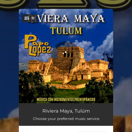
.
11
You're all set!
Riviera Maya
01:07
Riviera Maya, Tulúm
Choose your preferred music service
Danza de Guerra
03:09