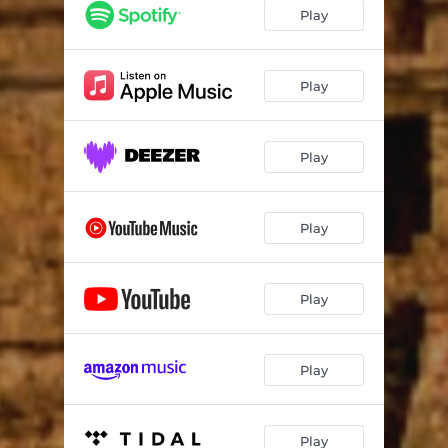
Tun Kul
00:57
Play
Zopilote
01:26
El Canto de la Lluvia
01:54
Play
Zopilote Rey
02:00
Play
El Mercado
01:36
Zama
05:46
Play
Brujo del Agua
05:09
Narrador de Historias
01:49
Play
Tejedora de Sueños
01:13
Play
Play