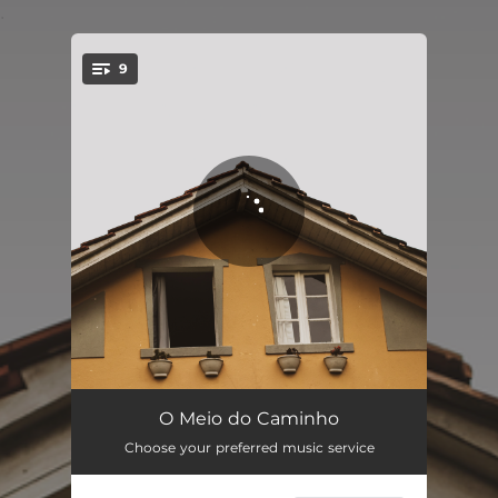
.
9
You're all set!
Enquanto o Salib Não Chega
01:36
O Meio do Caminho
Choose your preferred music service
O Segundo Instante
04:38