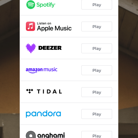
E o Que Há de Ser (Será o Que For)
05:48
Play
Infinita Existência
04:32
Carta para Seus Pais
04:56
Play
Toda Vez
01:26
Play
O Elasmotério
06:48
Mudanças
04:55
Play
A Epifania do Pássaro Azul
06:47
Play
Play
Play