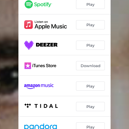
Aroeira
02:56
Play
Canção Nordestina
02:48
Tristeza de Amar
02:45
Play
Na Terra Como no Céu
03:02
Play
Ninguem Pode Mais Sofrer
02:51
Canção do Breve Amor
03:40
Download
Quem Quiser Encontrar Amor
03:13
Fica Mal Com Deus
03:08
Play
Só por Amor
03:51
Concerto Que Virou Canção
02:32
Play
De Serra de Terra e de Mar
03:58
Caminhando
04:38
Play