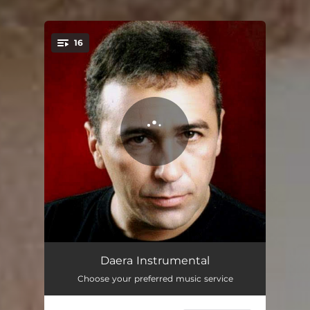
16
You're all set!
Estrela
02:32
Daera Instrumental
Choose your preferred music service
Trilhas
03:19